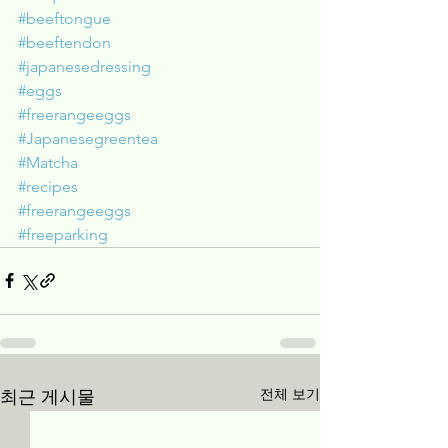
#beeftongue
#beeftendon
#japanesedressing
#eggs
#freerangeeggs
#Japanesegreentea
#Matcha
#recipes
#freerangeeggs
#freeparking
전체 보기
최근 게시물