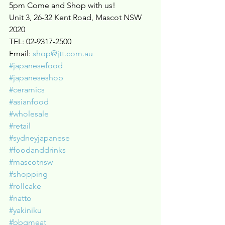
5pm Come and Shop with us!
Unit 3, 26-32 Kent Road, Mascot NSW 
2020
TEL: 02-9317-2500
Email: 
shop@jtt.com.au
#japanesefood
#japaneseshop
#ceramics
#asianfood
#wholesale
#retail
#sydneyjapanese
#foodanddrinks
#mascotnsw
#shopping
#rollcake
#natto
#yakiniku
#bbqmeat