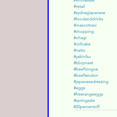
#wholesale
#retail
#sydneyjapanese
#foodanddrinks
#mascotnsw
#shopping
#ohagi
#rollcake
#natto
#yakiniku
#bbqmeat
#beeftongue
#beeftendon
#japanesedressing
#eggs
#freerangeeggs
#springsale
#20percentoff