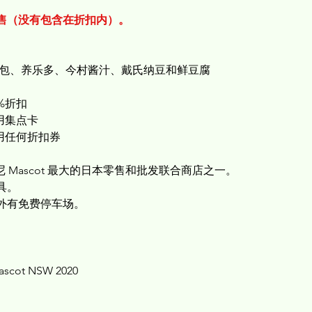
售（没有包含在折扣内）。
面包、养乐多、今村酱汁、戴氏纳豆和鲜豆腐
%折扣
用集点卡
用任何折扣券
e) 是悉尼 Mascot 最大的日本零售和批发联合商店之一。
具。
，店外有免费停车场。
Mascot NSW 2020