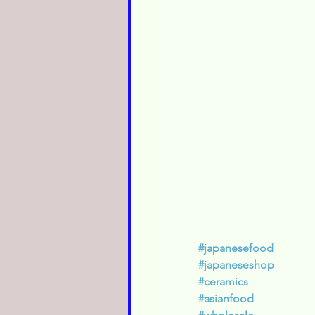
#japanesefood
#japaneseshop
#ceramics
#asianfood