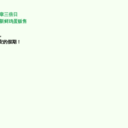
印章三倍日
有新鲜鸡蛋贩售
，
安的假期！