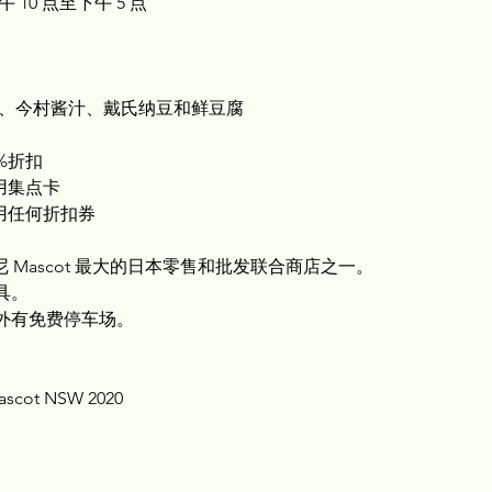
午 10 点至下午 5 点
多、今村酱汁、戴氏纳豆和鲜豆腐
%折扣
用集点卡
用任何折扣券
e) 是悉尼 Mascot 最大的日本零售和批发联合商店之一。
具。
，店外有免费停车场。
Mascot NSW 2020