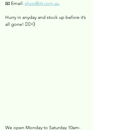
📧 Email: 
shop@jtt.com.au
Hurry in anyday and stock up before it’s 
all gone! 🏃‍♀️💨
We open Monday to Saturday 10am-