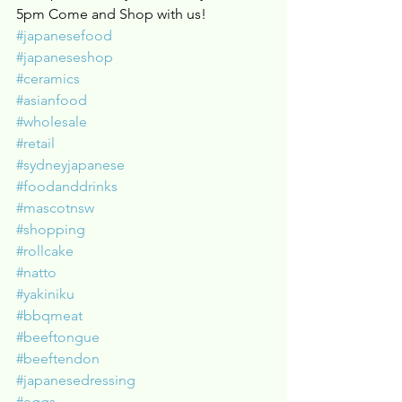
5pm Come and Shop with us!
#japanesefood
#japaneseshop
#ceramics
#asianfood
#wholesale
#retail
#sydneyjapanese
#foodanddrinks
#mascotnsw
#shopping
#rollcake
#natto
#yakiniku
#bbqmeat
#beeftongue
#beeftendon
#japanesedressing
#eggs