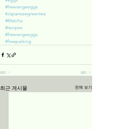
#freerangeeggs
#Japanesegreentea
#Matcha
#recipes
#freerangeeggs
#freeparking
전체 보기
최근 게시물