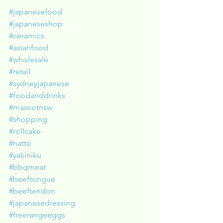
#japanesefood
#japaneseshop
#ceramics
#asianfood
#wholesale
#retail
#sydneyjapanese
#foodanddrinks
#mascotnsw
#shopping
#rollcake
#natto
#yakiniku
#bbqmeat
#beeftongue
#beeftendon
#japanesedressing
#freerangeeggs